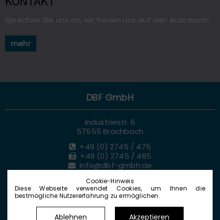
KONTAKT
Sprechen Sie uns an, wir freuen uns auf den Austausch.
mehr
DBF GmbH
Industriestr. 6
57555 Brachbach
+49 (0) 2745 / 475
+49 (0) 2745 / 485
info@dbf-gmbh.de
Impressum
|
Datenschutz
Cookie-Hinweis
Diese Webseite verwendet Cookies, um Ihnen die
bestmögliche Nutzererfahrung zu ermöglichen.
Ablehnen
Akzeptieren